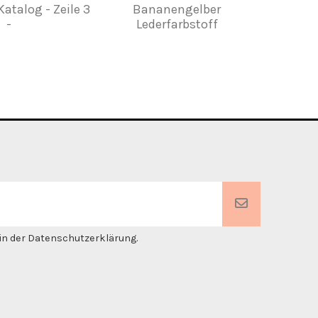
Katalog - Zeile 3
Bananengelber
Wasser
-
Lederfarbstoff
. in der Datenschutzerklärung.