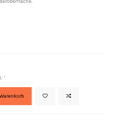
deroberfläche.
d
*
 Warenkorb