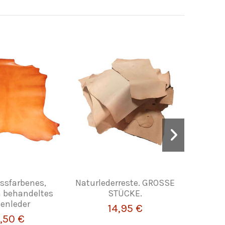
ssfarbenes,
Naturlederreste. GROSSE
14-mm
h behandeltes
STÜCKE.
Packun
enleder
14,95 €
,50 €