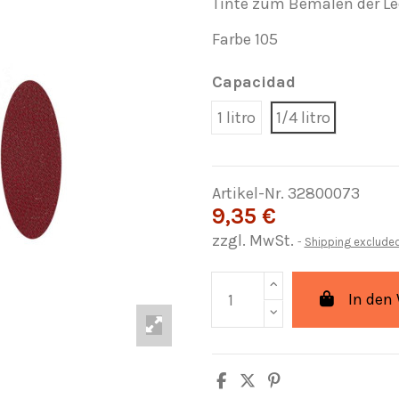
Tinte zum Bemalen der Le
Farbe 105
Capacidad
1 litro
1/4 litro
Artikel-Nr.
32800073
9,35 €
zzgl. MwSt.
Shipping exclude
In den