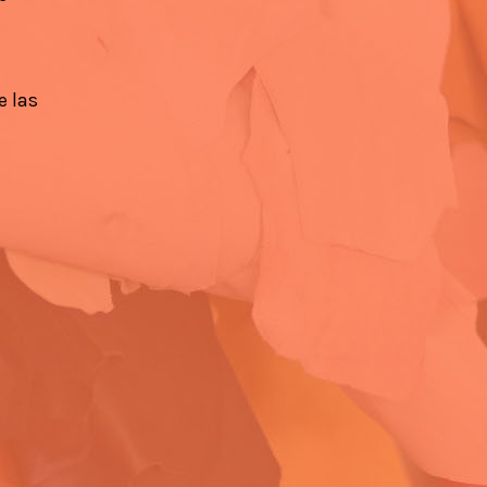
e las