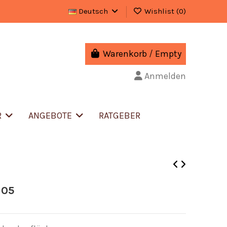
Deutsch
Wishlist (
0
)
Warenkorb
/
Empty
Anmelden
R
ANGEBOTE
RATGEBER
105