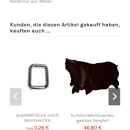
Karabiner aus Metall
Kunden, die diesen Artikel gekauft haben,
kauften auch ...
QUADRATISCHE ODER
Schokoladenbraunes,
Natu
GRIFFHALTER
geöltes Ponyfell
0,26 €
46,80 €
From