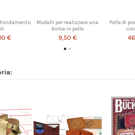
rotondamento
Modelli per realizzare una
Pelle di po
li
borsa in pelle
cio
00 €
9,50 €
46
ria: