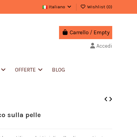
Italiano
Wishlist (
0
)
Carrello
/
Empty
Accedi
S
OFFERTE
BLOG
co sulla pelle