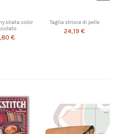
ny oliata color
Taglia strisce di pelle
FORB
ccolato
24,19 €
,80 €