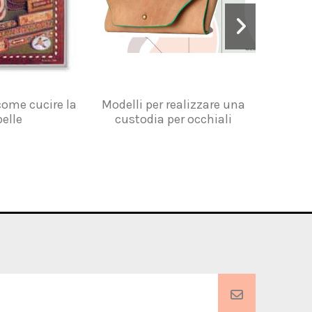
 come cucire la
Modelli per realizzare una
Modelli c
pelle
custodia per occhiali