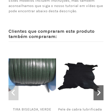
Estes modelos incluem instruções, mas também
aconselhamos que siga o nosso tutorial em vídeo que
pode encontrar abaixo desta descrição.
Clientes que compraram este produto
também compraram:
TIRA BISELADA, VERDE
Pele de cabra lubrificada
TI