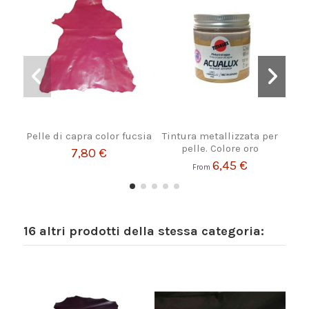
Pelle di capra color fucsia
Tintura metallizzata per
Pel
pelle. Colore oro
7,80 €
6,45 €
From
16 altri prodotti della stessa categoria: