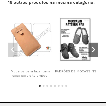
16 outros produtos na mesma categoria:
Modelos para fazer uma
PADRÕES DE MOCASSINS
Mo
capa para o telemóvel
b