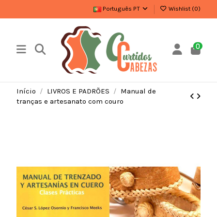
Português PT
Wishlist (
0
)
0
Início
LIVROS E PADRÕES
Manual de
tranças e artesanato com couro