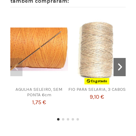
também compraram:
Esgotado
AGULHA SELEIRO, SEM
FIO PARA SELARIA, 3 CABOS
REB
PONTA 6cm
9,10 €
1,75 €