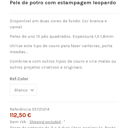
Pele de potro com estampagem leopardo
Disponível em duas cores de fundo. Cor branca e
camel.
Peles de uns 15 pés quadrados. Espessura 1,5-1,8mm
Utilize este tipo de couro para fazer carteiras, porta
moedas...
Combine-a com outros tipos de couro e crie malas ou
outros projetos criativos e originais.
Ref.Color
Referência
55721214
112,50 €
Sem IVA
Shipping excluded
*
Prazo de entrega de 3 a 4 dias úteis península. Resto