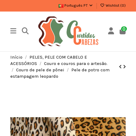
Português PT
Wishlist (
0
)
0
Início
PELES, PELE COM CABELO E
ACESSÓRIOS
Couro e couros para o artesão.
Couro de pele de pônei
Pele de potro com
estampagem leopardo