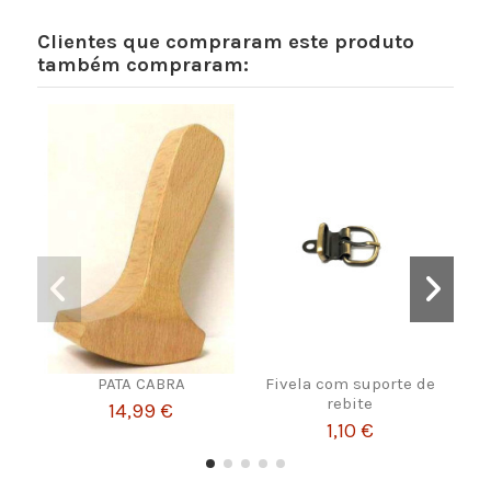
Clientes que compraram este produto
também compraram:
PATA CABRA
Fivela com suporte de
Reta
rebite
14,99 €
1,10 €