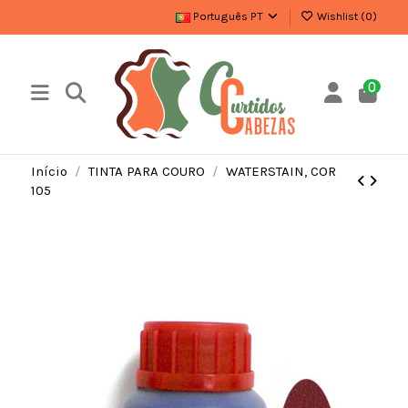
Português PT
Wishlist (
0
)
0
Início
TINTA PARA COURO
WATERSTAIN, COR
105