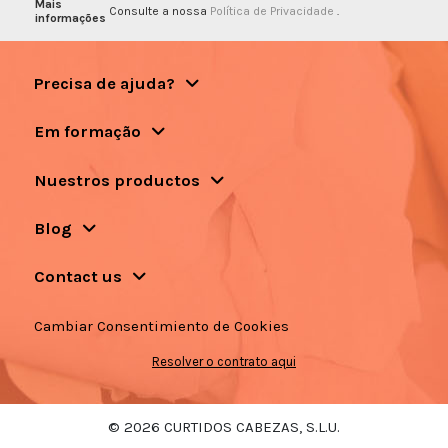
Mais
Consulte a nossa
Política de Privacidade
.
informações
Precisa de ajuda?
Em formação
Nuestros productos
Blog
Contact us
Cambiar Consentimiento de Cookies
Resolver o contrato aqui
© 2026 CURTIDOS CABEZAS, S.L.U.