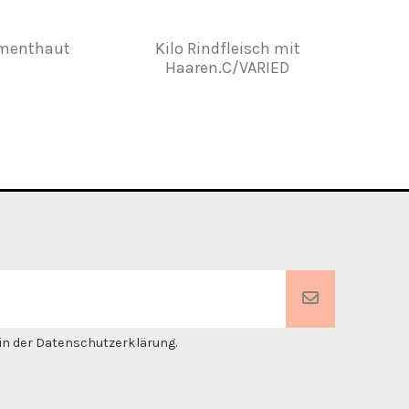
menthaut
Kilo Rindfleisch mit
Leder z
Haaren.C/VARIED
Streifen 
zum N
. in der Datenschutzerklärung.