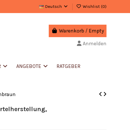
Deutsch
Wishlist (
0
)
Warenkorb
/
Empty
Anmelden
R
ANGEBOTE
RATGEBER
enbraun
rtelherstellung,