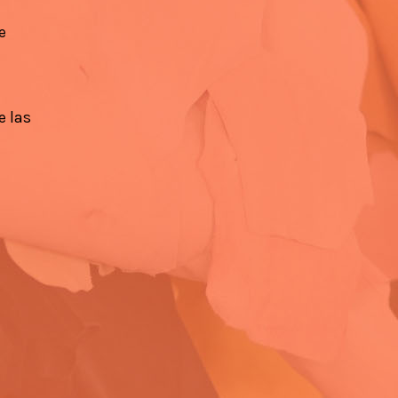
e
e las