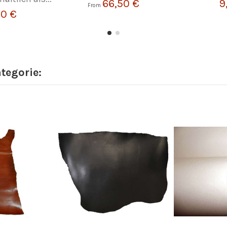
66,50 €
9
From
50 €
ategorie: