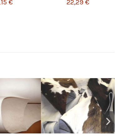
,15 €
22,29 €