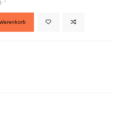
d
*
 Warenkorb