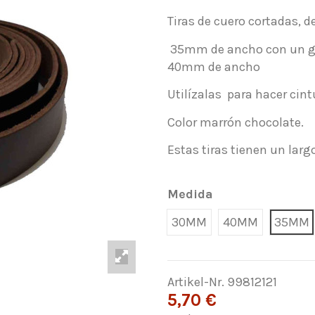
Tiras de cuero cortadas, d
35mm de ancho con un gr
40mm de ancho
Utilízalas para hacer cint
Color marrón chocolate.
Estas tiras tienen un larg
Medida
30MM
40MM
35MM
Artikel-Nr.
99812121
5,70 €