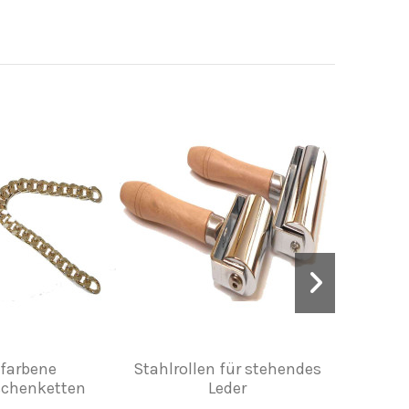
farbene
Stahlrollen für stehendes
Dunkelg
chenketten
Leder