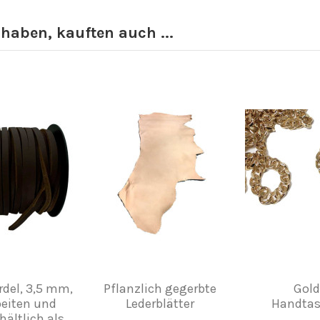
 haben, kauften auch ...
rdel, 3,5 mm,
Pflanzlich gegerbte
Gold
beiten und
Lederblätter
Handtas
ältlich als...