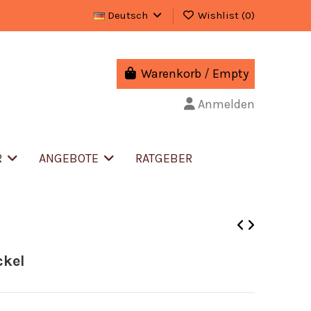
Deutsch
Wishlist (
0
)
Warenkorb
/
Empty
Anmelden
R
ANGEBOTE
RATGEBER
ckel