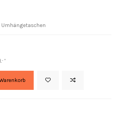
en, Umhängetaschen
d
*
 Warenkorb