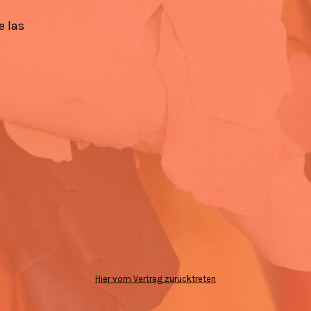
e las
Hier vom Vertrag zurücktreten