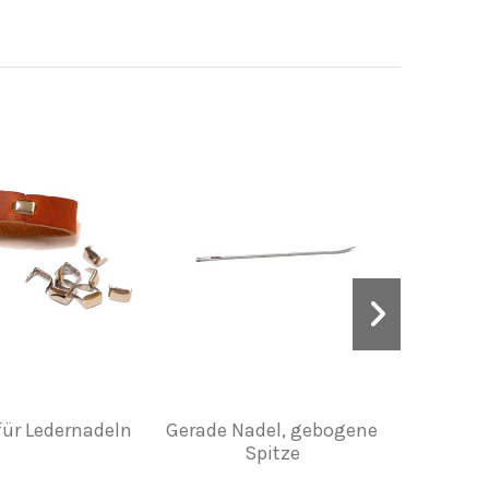
ür Ledernadeln
Gerade Nadel, gebogene
G
Spitze