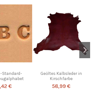
-Standard-
Geöltes Kalbsleder in
Metall
eugalphabet
Kirschfarbe
,42 €
58,99 €