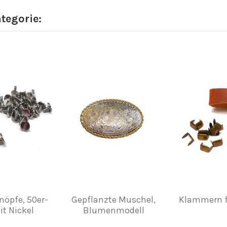
ategorie:
öpfe, 50er-
Gepflanzte Muschel,
Klammern f
t Nickel
Blumenmodell