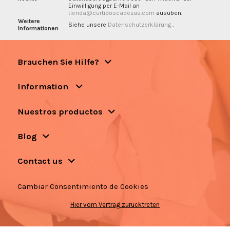
Einwilligung per E-Mail an
tienda@curtidoscabezas.com
ausüben.
Weitere
Siehe unsere
Datenschutzerklärung
.
Informationen
Brauchen Sie Hilfe?
Information
Nuestros productos
Blog
Contact us
Cambiar Consentimiento de Cookies
Hier vom Vertrag zurücktreten