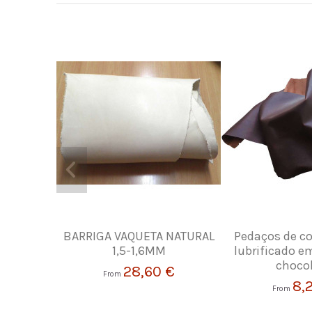
BARRIGA VAQUETA NATURAL
Pedaços de c
1,5-1,6MM
lubrificado 
choco
28,60 €
From
8,
From