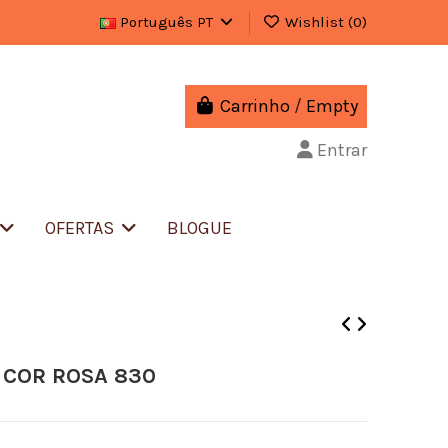
Português PT
Wishlist (
0
)
Carrinho
/
Empty
Entrar
OFERTAS
BLOGUE
 COR ROSA 830