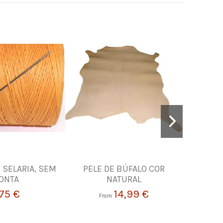
 SELARIA, SEM
PELE DE BÚFALO COR
Carrinho 
ONTA
NATURAL
,75 €
14,99 €
From