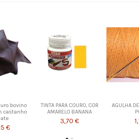
ouro bovino
TINTA PARA COURO, COR
AGULHA DE
em castanho
AMARELO BANANA
P
late
3,70 €
1
25 €