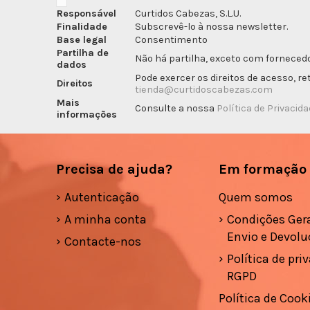
Responsável
Curtidos Cabezas, S.L.U.
Finalidade
Subscrevê-lo à nossa newsletter.
Base legal
Consentimento
Partilha de
Não há partilha, exceto com fornecedo
dados
Pode exercer os direitos de acesso, r
Direitos
tienda@curtidoscabezas.com
Mais
Consulte a nossa
Política de Privacid
informações
Precisa de ajuda?
Em formação
Autenticação
Quem somos
A minha conta
Condições Gera
Envio e Devolu
Contacte-nos
Política de pri
RGPD
Política de Cook