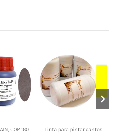
IN, COR 160
Tinta para pintar cantos.
Tinta par