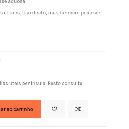
ase aquosa.
dos couros. Uso direto, mas também pode ser
1
dias úteis península. Resto consulte
nar ao carrinho