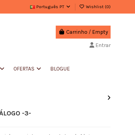
Português PT
Wishlist (
0
)
Carrinho
/
Empty
Entrar
OFERTAS
BLOGUE
ÁLOGO -3-