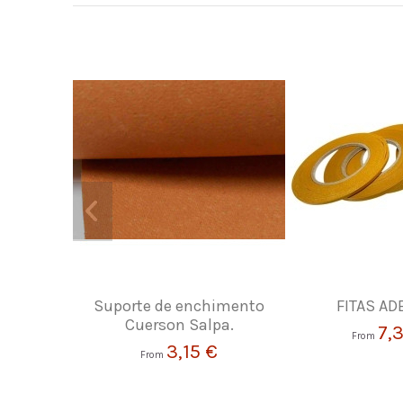
Suporte de enchimento
FITAS AD
Cuerson Salpa.
7,
From
3,15 €
From