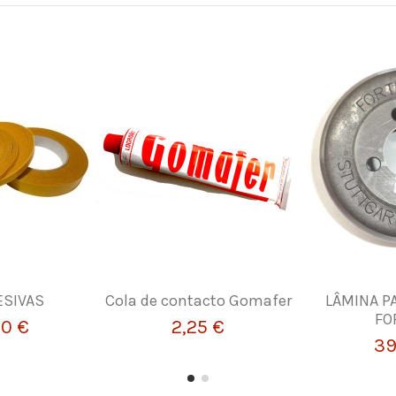
ESIVAS
Cola de contacto Gomafer
LÂMINA P
FO
30 €
2,25 €
39