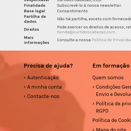
Finalidade
Subscrevê-lo à nossa newsletter.
Base legal
Consentimento
Partilha de
Não há partilha, exceto com fornecedo
dados
Pode exercer os direitos de acesso, r
Direitos
tienda@curtidoscabezas.com
Mais
Consulte a nossa
Política de Privacid
informações
Precisa de ajuda?
Em formação
Autenticação
Quem somos
A minha conta
Condições Gera
Envio e Devolu
Contacte-nos
Política de pri
RGPD
Política de Cook
Mapa do site