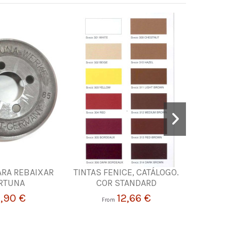
ARA REBAIXAR
TINTAS FENICE, CATÁLOGO.
NAPA PA
RTUNA
COR STANDARD
CASTA
,90 €
12,66 €
From