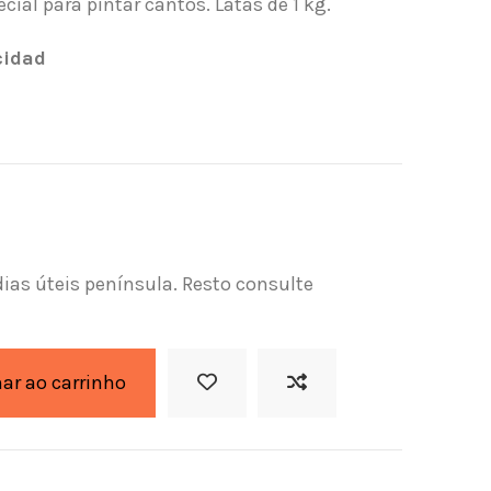
cial para pintar cantos. Latas de 1 kg.
idad
dias úteis península. Resto consulte
nar ao carrinho