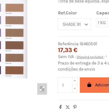
Tinta de base aquosa, espe
Ref.Color
Capac
1 KG
Referência
16460591
17,33 €
Sem IVA
Shipping excluded
*
Prazo de entrega de 3 a 4 
condições de envio
Adicio