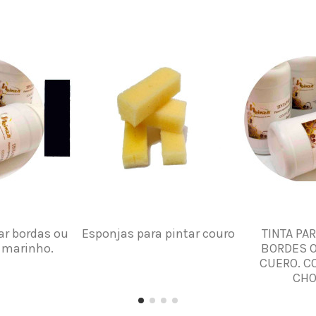
ar bordas ou
Esponjas para pintar couro
TINTA PAR
l marinho.
BORDES O
CUERO. C
CHO