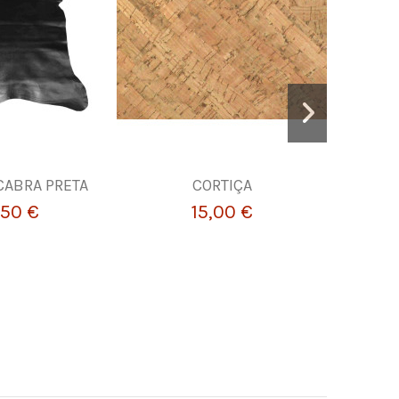
CABRA PRETA
CORTIÇA
Manopl
Cuidado d
,50 €
15,00 €