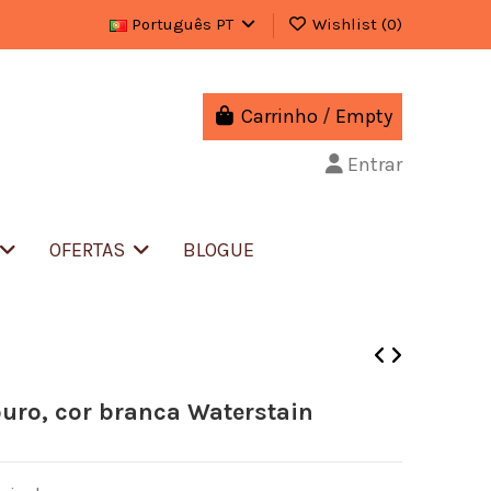
Português PT
Wishlist (
0
)
Carrinho
/
Empty
Entrar
OFERTAS
BLOGUE
ouro, cor branca Waterstain