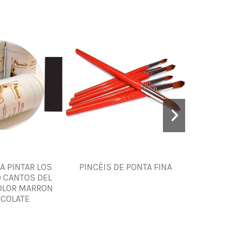
A PINTAR LOS
PINCÉIS DE PONTA FINA
Tinta p
 CANTOS DEL
cour
OLOR MARRON
COLATE