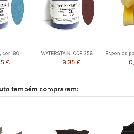
 cor 180
WATERSTAIN, COR 258
Esponjas pa
35 €
9,35 €
0
From
oduto também compraram: