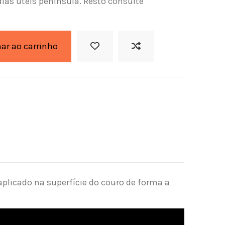
dias úteis península. Resto consulte
nar ao carrinho
plicado na superfície do couro de forma a