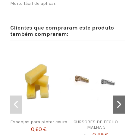
Muito fácil de aplicar.
Clientes que compraram este produto
também compraram:
Esponjas para pintar couro
CURSORES DE FECHO.
Apl
MALHA 5
Pac
0,60 €
0,49 €