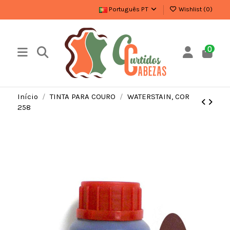
Português PT
Wishlist (
0
)
0
Início
TINTA PARA COURO
WATERSTAIN, COR
258