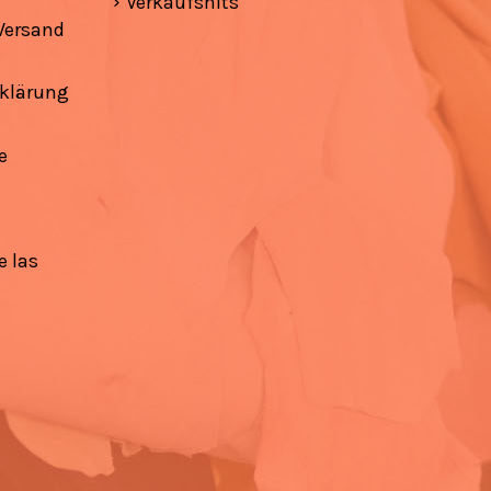
Verkaufshits
Versand
klärung
e
e las