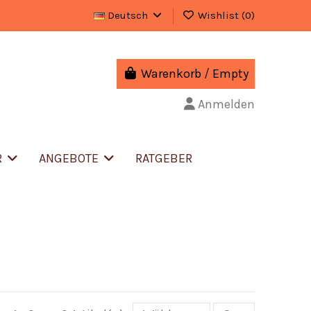
Deutsch
Wishlist (
0
)
Warenkorb
/
Empty
Anmelden
R
ANGEBOTE
RATGEBER