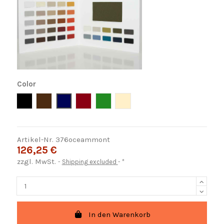
Color
Negro
Marron
Azul
Rojo
Verde
Crema
Artikel-Nr.
376oceammont
126,25 €
zzgl. MwSt.
Shipping excluded
*
In den Warenkorb